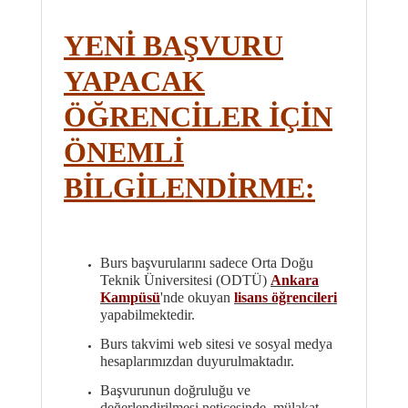
YENİ BAŞVURU
YAPACAK
ÖĞRENCİLER İÇİN
ÖNEMLİ
BİLGİLENDİRME:
Burs başvurularını sadece Orta Doğu
Teknik Üniversitesi (ODTÜ)
Ankara
Kampüsü
'nde okuyan
lisans öğrencileri
yapabilmektedir.
Burs takvimi web sitesi ve sosyal medya
hesaplarımızdan duyurulmaktadır.
Başvurunun doğruluğu ve
değerlendirilmesi neticesinde, mülakat